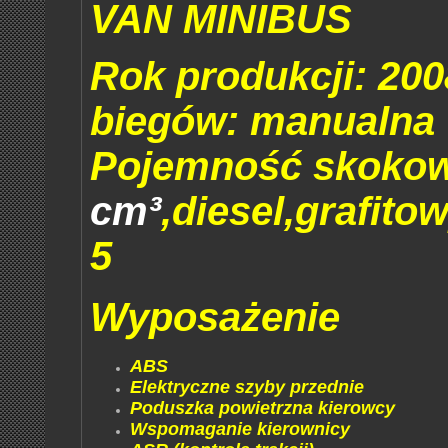
VAN MINIBUS
Rok produkcji: 200
biegów: manualna 
Pojemność skokow
cm³
,diesel,grafito
5
Wyposażenie
ABS
Elektryczne szyby przednie
Poduszka powietrzna kierowcy
Wspomaganie kierownicy