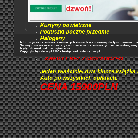
Elektrochromatyczne lusterko wstec
Gniazdo SD
Klimatyzacja automatycznadwustref
Kurtyny powietrzne
Poduszki boczne przednie
Halogeny
Informacje zaprezentowane na naszych stronach nie stanowią oferty w rozumieniu art
Szczegółowe warunki sprzedaży - wyposażenie prezentowanych samochodów, ceny or
błędy lub nieaktualność ogłoszenia
Copyright by rabcar.pl 2009 - Design and code by
mez.pl
= KREDYT BEZ ZAŚWIADCZEŃ =
Jeden właściciel,dwa klucze,książka
Auto po wszystkich opłatach.
CENA 15900PLN