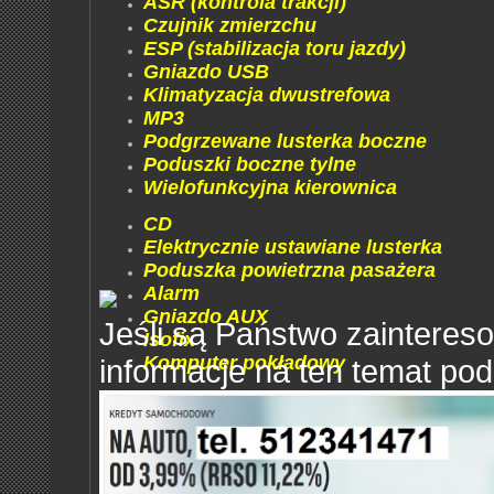
ASR (kontrola trakcji)
Czujnik zmierzchu
ESP (stabilizacja toru jazdy)
Gniazdo USB
Klimatyzacja dwustrefowa
MP3
Podgrzewane lusterka boczne
Poduszki boczne tylne
Wielofunkcyjna kierownica
CD
Elektrycznie ustawiane lusterka
Poduszka powietrzna pasażera
Alarm
Gniazdo AUX
Jeśli są Państwo zaintere
Isofix
Komputer pokładowy
informacje na ten temat pod
Centralny zamek
Immobilizer
Radio fabryczne
Alufelgi
Czujnik deszczu