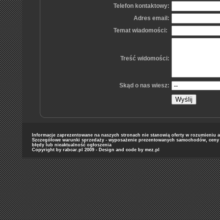
Telefon kontaktowy:
Adres email:
Temat wiadomości:
Treść widomości:
Skąd o nas wiesz:
Informacje zaprezentowane na naszych stronach nie stanowią oferty w rozumieniu art
Szczegółowe warunki sprzedaży - wyposażenie prezentowanych samochodów, ceny or
błędy lub nieaktualność ogłoszenia
Copyright by rabcar.pl 2009 - Design and code by
mez.pl