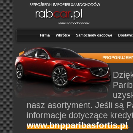
Firma
Wkrótce
Samochody osobowe
Dostawcz
PROPONUJEM
Dzię
Pari
uzys
nasz asortyment. Jeśli są 
informacje dotyczące kred
www.bnpparibasfortis.pl
.