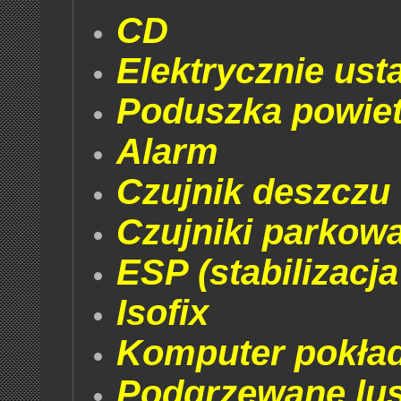
CD
Elektrycznie ust
Poduszka powiet
Alarm
Czujnik deszczu
Czujniki parkowa
ESP (stabilizacja
Isofix
Komputer pokła
Podgrzewane lus