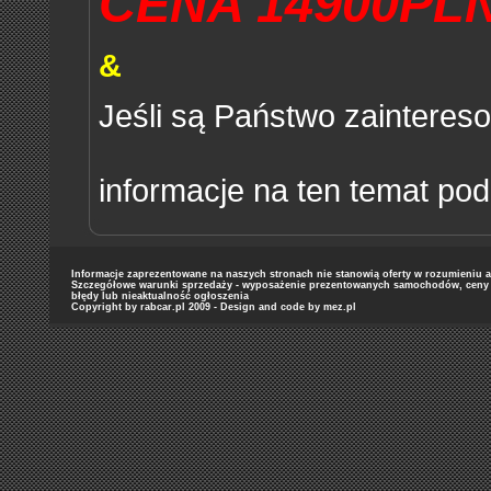
CENA 14900PL
&
Jeśli są Państwo zaintere
informacje na ten temat pod
Informacje zaprezentowane na naszych stronach nie stanowią oferty w rozumieniu art
Szczegółowe warunki sprzedaży - wyposażenie prezentowanych samochodów, ceny or
błędy lub nieaktualność ogłoszenia
Copyright by rabcar.pl 2009 - Design and code by
mez.pl